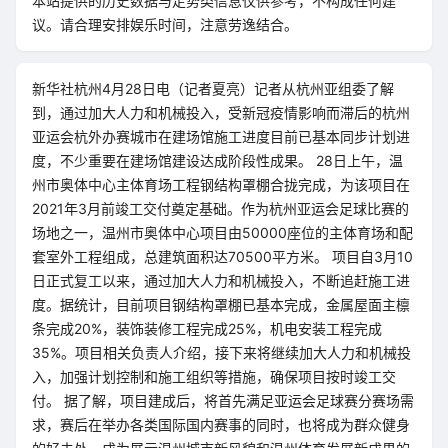
本站提供的历史数据与走势类信息仅供参考，不构成任何建
议。请合理安排娱乐时间，注意劳逸结合。
新华社杭州4月28日电（记者夏亮）记者从杭州亚组委了解
到，通过加大人力和机械投入，受新冠疫情影响而滞后的杭州
亚运会杭外办赛城市在建场馆施工进度目前已基本同步计划进
度，不少重要在建场馆建设达成阶段性成果。 28日上午，温
州市奥体中心主体育场工程钢结构罩棚合拢完成，为该项目在
2021年3月前竣工交付奠定基础。作为杭州亚运会足球比赛的
场地之一，温州市奥体中心项目由50000座位的主体育场和配
套室外工程组成，总建筑面积达70500平方米。 项目自3月10
日正式复工以来，通过加大人力和机械投入，不断追赶施工进
度。据统计，目前项目钢结构罩棚已基本完成，金属屋面主檩
条完成20%，装饰装修工程完成25%，机电安装工程完成
35%。项目相关负责人介绍，接下来将继续加大人力和机械投
入，加强计划控制和施工组织等措施，确保项目按时竣工交
付。 据了解，项目建成后，将首先满足亚运会足球赛分赛场需
求，赛后在举办各类国际国内赛事的同时，也将成为群众健身