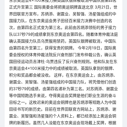
东京奥运会4×100米接力赛英国队银牌被取消中国队由第四名
正式升至第三 国际奥委会将把奥运铜牌直送北京 3月21日，世
界田联官方宣布，苏炳添、谢震业、吴智强、汤星强组成的中
国接力队，在东京奥运会男子田径百米接力决赛中创造的名
次，由第四名正式变为第三名。此前由苏炳添领衔的男子接力
队以37秒79的成绩拿到东京奥运会第四名。随着体育仲裁法庭
确认英国接力队员乌贾服用禁药，英国队银牌被取消，中国队
由第四名升至第三，获得宝贵的铜牌。 今年2月19日，国际奥
委会授权的体育仲裁法院反兴奋剂部门发布仲裁公告，确认英
国田径运动员吉津杜·乌贾违反了反兴奋剂规则。他和队友在东
京奥运会4×100米接力中的成绩被取消，英国队拿到的银牌、
积分和奖品都会被没收。 这样，在东京奥运会上，由苏炳添、
谢震业、吴智强、汤星强组成的中国接力队，将凭借他们创造
的37秒79的成绩，由第四名递补为第三名。对苏炳添、谢震业
等中国短跑选手来说，夺得奥运会奖牌是他们职业生涯的奋斗
目标之一。这枚迟来的奥运会铜牌也是苏炳添等短跑人为中国
田径书写的新历史。目前在世界田联官方网站上，苏炳添、谢
震业、吴智强和汤星强的个人资料上，都已经添加上奥运会铜
牌的新履历。虽然几人没能在东京奥运会现场戴上奖牌，根据