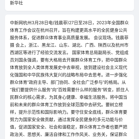
新华社
中新网杭州3月28日电(钱晨菲)27日至28日，2023年全国群众
体育工作会议在杭州召开，旨在构建更高水平的全民健身公共
服务体系，促进群众体育事业高质量发展。 会议现场。钱晨菲
摄 会上，浙江、黑龙江、山东、湖北、广西、陕西以及杭州市
西湖区等进行了经验交流发言。 国家体育总局副局长、党组成
员刘国永强调，要有大格局去开展群众体育工作，把中国群众
体育放到全人类体育发展史中去审视，放到建设社会主义现代
化强国和中华民族伟大复兴的战略布局中去思考。进一步强化
群众体育“政府主导、部门协同、全社会广泛参与”的格局。从
“我们要提供什么服务”向“百姓需要什么样的服务”转变，抓住人
民群众的核心需求，为其身心健康、幸福生活服务。将中国当
前和未来的群众体育工作放到全球范围中去研究。要树立榜
样，提升示范性和国际影响力。要守住安全底线，群众体育要
努力为国家安全做贡献，通过发挥全民健身的多元功能与价
值，促进国家安全、社会和谐稳定，群众体育工作者也要严把
政治关、思想关、廉洁自律和工作作风关、业务关，保证群众