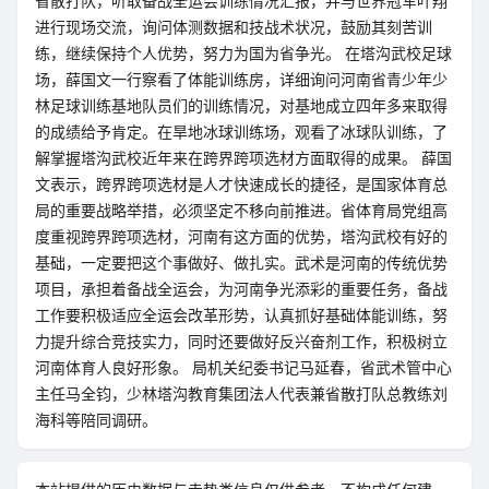
省散打队，听取备战全运会训练情况汇报，并与世界冠军叶翔
进行现场交流，询问体测数据和技战术状况，鼓励其刻苦训
练，继续保持个人优势，努力为国为省争光。 在塔沟武校足球
场，薛国文一行察看了体能训练房，详细询问河南省青少年少
林足球训练基地队员们的训练情况，对基地成立四年多来取得
的成绩给予肯定。在旱地冰球训练场，观看了冰球队训练，了
解掌握塔沟武校近年来在跨界跨项选材方面取得的成果。 薛国
文表示，跨界跨项选材是人才快速成长的捷径，是国家体育总
局的重要战略举措，必须坚定不移向前推进。省体育局党组高
度重视跨界跨项选材，河南有这方面的优势，塔沟武校有好的
基础，一定要把这个事做好、做扎实。武术是河南的传统优势
项目，承担着备战全运会，为河南争光添彩的重要任务，备战
工作要积极适应全运会改革形势，认真抓好基础体能训练，努
力提升综合竞技实力，同时还要做好反兴奋剂工作，积极树立
河南体育人良好形象。 局机关纪委书记马延春，省武术管中心
主任马全钧，少林塔沟教育集团法人代表兼省散打队总教练刘
海科等陪同调研。