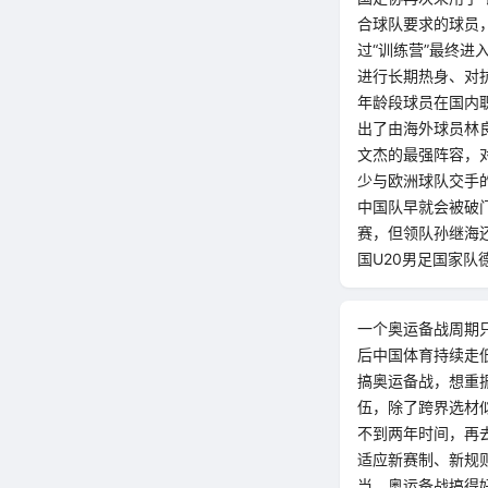
合球队要求的球员
过“训练营”最终进
进行长期热身、对
年龄段球员在国内
出了由海外球员林
文杰的最强阵容，
少与欧洲球队交手
中国队早就会被破
赛，但领队孙继海
国U20男足国家队
一个奥运备战周期
后中国体育持续走
搞奥运备战，想重
伍，除了跨界选材
不到两年时间，再
适应新赛制、新规
当，奥运备战搞得