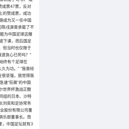
赞成票47票，反对
以上的赞成票，成功
戌源成为又一任中国
的陈戌源曾承载了不
他能为中国足球这艘
风波下课，而后国足
，但当时也仅限于
难道良心已死吗？”
里始终有个足球在
为功。” “我曾经
在很坚强，我觉得我
急速“狂飙”的中国
塔尔世界杯激战正酣
足同组的日本、沙特
长刘奕和足协常务
基业股份有限公司董
俱乐部董事长。而
天里，中国足坛就有3