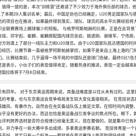
，值得一提的是，本次“训练营”还邀请了不少效力于海外俱乐部的球员，
入了本期29人集训名单；最后，中国足协也已经确定，U20男足国家队与
抗的项目也在推进，如果最终得到落实，球队、球员的高水平比赛经验将
职业联赛赛场上踢球偏少的短板。 与格罗阿斯帕赫的比赛，正是在此背景
良铭、邓宇彪、崔麒、崔麟搭配国内球员张岩、姚道刚、谢维军、宁伟辰
对方则遣上了部分一线队主力和U20球员。由于U20国家队抵达德国的时
的经历，比赛节奏一直被格罗阿斯帕赫掌控，如果不是来自上海上港的门
门。比赛结束前，几乎逼得一场平局的中国队还是球门告破，最终0比1告
还是表示，小伙子们的表现值得肯定，随着热身的推进，表现一定会越来
德国拉练将于7月8日结束。
只有四年。 对于东京奥运周期来说，其备战难度是以往从未有过的。这里
低的考量，也与东京奥运会竞争格局发生较大变化直接相关。 在竞技状态
振雄风、有番作为，自然会在充实备战队伍上做足文章。在短时间内调整
似乎没有更好的办法，而这也恰是奥运备战引发争议的焦点所在。眼下，
去评判跨界选材是否符合规律已经毫无意义，现在要做的，就是集中已有
则，并力争在一些大赛中多出成绩、多拿奥运参赛名额。 竞技体育是一个
好不好，其实只有一个标准——那就是在奥运赛场上能否取得好成绩，舍