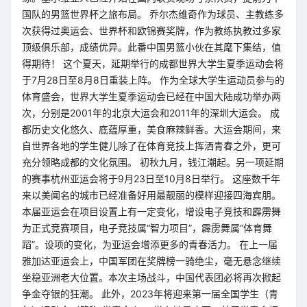
国队的男篮世界杯之旅布局。 乔尔杰维奇作为球员、主教练多
次获得过奥运会、世界杯和欧锦赛奖牌，作为教练执教过多家
顶级俱乐部，成绩优异。此番中国男篮小伙在其麾下集结，值
得期待！ 这个夏天，延期举行的成都世界大学生夏季运动会将
于7月28日至8月8日重装上阵。 作为全球大学生运动员参与的
体育盛会，世界大学生夏季运动会已经在中国大陆成功举办两
次，分别是2001年的北京大运会和2011年的深圳大运会。 成
都历史文化悠久、底蕴厚重，美食麻辣鲜香。大运会期间，来
自世界各地的学生健儿除了在体育竞技上挥洒青春之外，更可
充分领略成都的文化氛围。 初秋九月，钱江潮起。另一项延期
的赛事杭州亚运会将于9月23日至10月8日举行。 这座数千年
来以美闻名的城市已经准备好用最靓丽的模样迎接四海宾朋。
本届亚运会在项目设置上有一定变化，增设电子竞技和霹雳舞
为正式竞赛项目，电子竞技属“智力项目”，霹雳舞属“体育舞
蹈”。设项的变化，为亚运会增添更多的青春活力。 在上一届
雅加达亚运会上，中国军团在奖牌榜一骑绝尘，毫无悬念继续
坐稳亚洲老大位置。本次主场战斗，中国代表团必将再次掀起
争金夺银的狂潮。 此外，2023年将迎来第一届全国学生（青