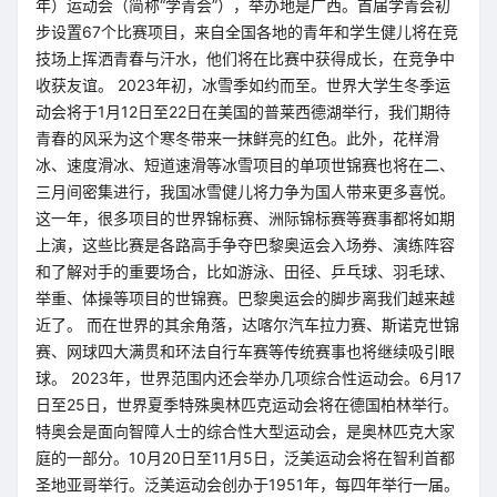
年）运动会（简称“学青会”），举办地是广西。首届学青会初
步设置67个比赛项目，来自全国各地的青年和学生健儿将在竞
技场上挥洒青春与汗水，他们将在比赛中获得成长，在竞争中
收获友谊。 2023年初，冰雪季如约而至。世界大学生冬季运
动会将于1月12日至22日在美国的普莱西德湖举行，我们期待
青春的风采为这个寒冬带来一抹鲜亮的红色。此外，花样滑
冰、速度滑冰、短道速滑等冰雪项目的单项世锦赛也将在二、
三月间密集进行，我国冰雪健儿将力争为国人带来更多喜悦。
这一年，很多项目的世界锦标赛、洲际锦标赛等赛事都将如期
上演，这些比赛是各路高手争夺巴黎奥运会入场券、演练阵容
和了解对手的重要场合，比如游泳、田径、乒乓球、羽毛球、
举重、体操等项目的世锦赛。巴黎奥运会的脚步离我们越来越
近了。 而在世界的其余角落，达喀尔汽车拉力赛、斯诺克世锦
赛、网球四大满贯和环法自行车赛等传统赛事也将继续吸引眼
球。 2023年，世界范围内还会举办几项综合性运动会。6月17
日至25日，世界夏季特殊奥林匹克运动会将在德国柏林举行。
特奥会是面向智障人士的综合性大型运动会，是奥林匹克大家
庭的一部分。10月20日至11月5日，泛美运动会将在智利首都
圣地亚哥举行。泛美运动会创办于1951年，每四年举行一届。