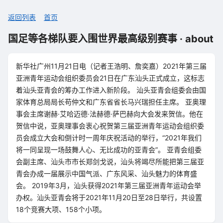
返回列表
首页
国足等各梯队要入围世界最高级别赛事 · about
新华社广州11月21日电（记者王浩明、詹奕嘉）2021年第三届
亚洲青年运动会组织委员会21日在广东汕头正式成立，这标志
着汕头亚青会的筹办工作进入新阶段。 汕头亚青会组委会由国
家体育总局局长苟仲文和广东省省长马兴瑞担任主席。 亚奥理
事会主席谢赫·艾哈迈德·法赫德·萨巴赫向大会发来贺信。他在
贺信中说，亚奥理事会衷心祝贺第三届亚洲青年运动会组织委
员会成立大会和倒计时一周年庆祝活动的举行，“2021年我们
将一同呈现一场鼓舞人心、无比成功的亚青会”。 亚青会组委
会副主席、汕头市市长郑剑戈说，汕头将竭尽所能把第三届亚
青会办成一届展示中国气派、广东风采、汕头魅力的体育盛
会。 2019年3月，汕头获得2021年第三届亚洲青年运动会举
办权。汕头亚青会将于2021年11月20日至28日举行，共设置
18个竞赛大项、158个小项。