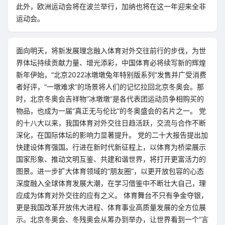
此外，欧洲运动会将在波兰举行，加纳也将在这一年迎来全非
运动会。
面向明天，将新发展理念融入体育对外交往前行的步伐，为世
界体坛持续贡献力量、增光添彩，中国体育必将续写新的辉煌
新年伊始，“北京2022冰墩墩兔年特别版系列”发售并广受消费
者好评，“一墩难求”的场景将人们的记忆拉回北京冬奥会。那
时，北京冬奥会吉祥物“冰墩墩”是各代表团运动员争相购买的
物品，也成为一届“真正无与伦比”的冬奥盛会的名片之一。 党
的十八大以来，我国体育对外交往日趋活跃，交流与合作不断
深化，在国际体坛的影响力显著提升。 党的二十大报告提出加
快建设体育强国。行进在新时代新征程上，以体育为桥梁展示
国家形象、推动文明互鉴、共建和谐世界，将打开更富活力的
图景。进一步扩大体育领域的“朋友圈”，以更开放包容的心态
深度融入全球体育发展大潮，在学习借鉴中不断壮大自己，理
应成为体育对外交往的应有之义。 体育舞台不只有争金夺银，
更是我国改革开放伟大进程、体育事业高质量发展的全方位展
示。北京冬奥会、冬残奥会从筹办到举办，让世界看到一个“言