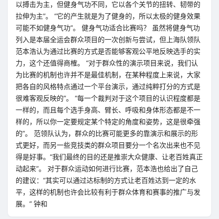
以搏击为主，但健身气功不同，它以各个关节的扭转、韧带的
拉伸为主”。 “它的产生就是为了健身的，所以太极的健身效果
可能不如健身气功”。 健身气功适合比赛吗？ 虽然将健身气功
列入是本届全运会群众项目的一次创新与尝试，但上海队领队
范本浩认为通过比赛的方式是否能够客观公平地反映选手的实
力，这个还值得商榷。 “对于群众性的演示项目来说，我们认
为比赛的机制也许并不是最佳机制，在某种程度上来说，大家
把各自的风格特点通过一个平台演示，通过纯粹打分的方式是
很难客观反映的”。 “每一个裁判对于这个项目的认识程度都是
一样的，而且每个选手身高、臂长、呼吸和身体形态都是不一
样的，所以你一定要规定某个特定的角度和姿势，这是很牵强
的”。 范领队认为，群众的比赛可能更多的靠演示和展示的形
式更好，而另一些竞技类的群众项目要分一个名次出来也不见
得是好事。“我们最终的目的还是推崇大众健康、让老百姓真正
动起来”。 对于群众运动如何进行比赛，范本浩也给出了自己
的建议：“其实可以通过达标制的方式让老百姓达到一定的水
平，这样的机制也许会比较有利于群众体育和赛事的推广与发
展。” 钟和