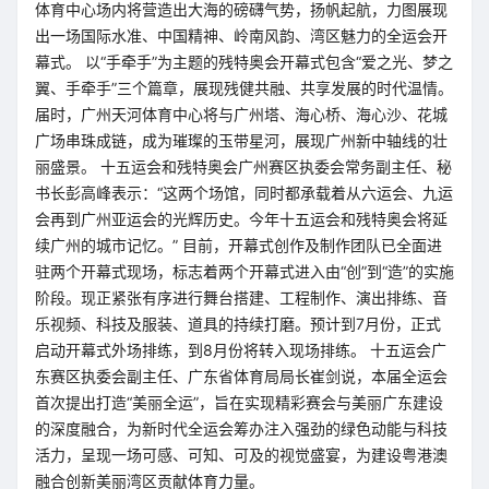
体育中心场内将营造出大海的磅礴气势，扬帆起航，力图展现
出一场国际水准、中国精神、岭南风韵、湾区魅力的全运会开
幕式。 以“手牵手”为主题的残特奥会开幕式包含“爱之光、梦之
翼、手牵手”三个篇章，展现残健共融、共享发展的时代温情。
届时，广州天河体育中心将与广州塔、海心桥、海心沙、花城
广场串珠成链，成为璀璨的玉带星河，展现广州新中轴线的壮
丽盛景。 十五运会和残特奥会广州赛区执委会常务副主任、秘
书长彭高峰表示：“这两个场馆，同时都承载着从六运会、九运
会再到广州亚运会的光辉历史。今年十五运会和残特奥会将延
续广州的城市记忆。” 目前，开幕式创作及制作团队已全面进
驻两个开幕式现场，标志着两个开幕式进入由“创”到“造”的实施
阶段。现正紧张有序进行舞台搭建、工程制作、演出排练、音
乐视频、科技及服装、道具的持续打磨。预计到7月份，正式
启动开幕式外场排练，到8月份将转入现场排练。 十五运会广
东赛区执委会副主任、广东省体育局局长崔剑说，本届全运会
首次提出打造“美丽全运”，旨在实现精彩赛会与美丽广东建设
的深度融合，为新时代全运会筹办注入强劲的绿色动能与科技
活力，呈现一场可感、可知、可及的视觉盛宴，为建设粤港澳
融合创新美丽湾区贡献体育力量。