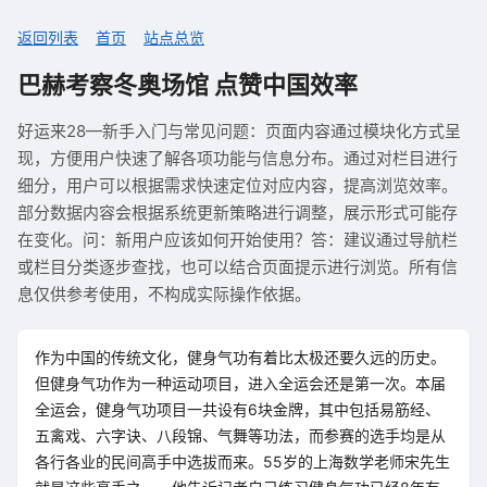
返回列表
首页
站点总览
巴赫考察冬奥场馆 点赞中国效率
好运来28—新手入门与常见问题：页面内容通过模块化方式呈
现，方便用户快速了解各项功能与信息分布。通过对栏目进行
细分，用户可以根据需求快速定位对应内容，提高浏览效率。
部分数据内容会根据系统更新策略进行调整，展示形式可能存
在变化。问：新用户应该如何开始使用？答：建议通过导航栏
或栏目分类逐步查找，也可以结合页面提示进行浏览。所有信
息仅供参考使用，不构成实际操作依据。
作为中国的传统文化，健身气功有着比太极还要久远的历史。
但健身气功作为一种运动项目，进入全运会还是第一次。本届
全运会，健身气功项目一共设有6块金牌，其中包括易筋经、
五禽戏、六字诀、八段锦、气舞等功法，而参赛的选手均是从
各行各业的民间高手中选拔而来。55岁的上海数学老师宋先生