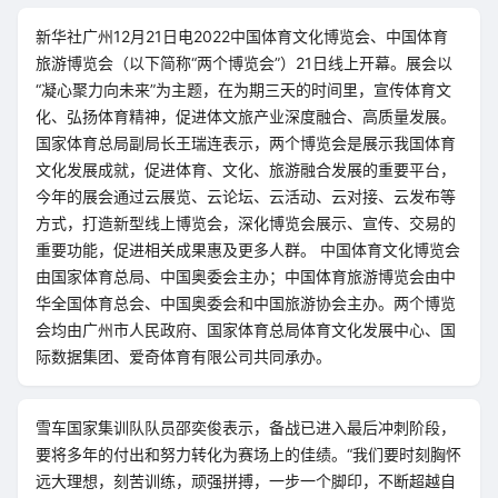
新华社广州12月21日电2022中国体育文化博览会、中国体育
旅游博览会（以下简称“两个博览会”）21日线上开幕。展会以
“凝心聚力向未来”为主题，在为期三天的时间里，宣传体育文
化、弘扬体育精神，促进体文旅产业深度融合、高质量发展。
国家体育总局副局长王瑞连表示，两个博览会是展示我国体育
文化发展成就，促进体育、文化、旅游融合发展的重要平台，
今年的展会通过云展览、云论坛、云活动、云对接、云发布等
方式，打造新型线上博览会，深化博览会展示、宣传、交易的
重要功能，促进相关成果惠及更多人群。 中国体育文化博览会
由国家体育总局、中国奥委会主办；中国体育旅游博览会由中
华全国体育总会、中国奥委会和中国旅游协会主办。两个博览
会均由广州市人民政府、国家体育总局体育文化发展中心、国
际数据集团、爱奇体育有限公司共同承办。
雪车国家集训队队员邵奕俊表示，备战已进入最后冲刺阶段，
要将多年的付出和努力转化为赛场上的佳绩。“我们要时刻胸怀
远大理想，刻苦训练，顽强拼搏，一步一个脚印，不断超越自