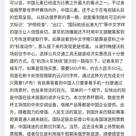
可以说，中国元素已经成为比赛之外最大的看点之一。不过身
临俄罗斯世界杯赛场内外，中国元素，还不止于在电视镜头前
的宏观呈现。 从抵达俄罗斯的第一眼，就能看到随处可见的中
文标识：“护照检查”、“出口”、“国际航班出港大厅”等中文字样
的提示让人倍感亲切，甚至机场播报还不时用中文提醒乘客到
几号传送带提取行李。如果说看到中文字眼只能算是意料之中
的“标准动作”，那么接下来的发现更是惊喜。 从谢列梅捷沃机
场前往市中心，选择公共交通工具无疑是经济实惠而且十分便
捷的方式。在“机场火车快线”提示的一路指引下，记者来到了
候车厅。如果是现场买票，需要500卢布，约合人民币50元。
但是在刷卡处惊现银联的云闪付字样，通过这种方式完成支付
只需要1卢布！有些乘客看到中国人只要拿着手机一扫便通过
的场景时，也投来惊诧的目光。 简单的一个细节，反映出的则
是中国在技术层面的进步与实力。本次世界杯期间，数座世界
杯主场馆的中央空调设备，电梯产品等都是中国企业提供。此
外，随着国力的增强、人民生活的富足，到国外亲历精彩赛事
距离普通人越来越近。国际足联此前曾公布出各国球迷购票数
据，中国球迷的总数位列第九。当然，这还没有算上持赞助商
票观赛，或者仅仅是利用端午假期来俄罗斯旅游，顺便感受世