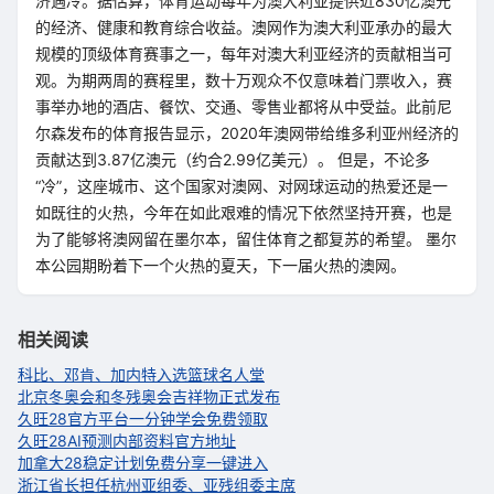
济遇冷。据估算，体育运动每年为澳大利亚提供近830亿澳元
的经济、健康和教育综合收益。澳网作为澳大利亚承办的最大
规模的顶级体育赛事之一，每年对澳大利亚经济的贡献相当可
观。为期两周的赛程里，数十万观众不仅意味着门票收入，赛
事举办地的酒店、餐饮、交通、零售业都将从中受益。此前尼
尔森发布的体育报告显示，2020年澳网带给维多利亚州经济的
贡献达到3.87亿澳元（约合2.99亿美元）。 但是，不论多
“冷”，这座城市、这个国家对澳网、对网球运动的热爱还是一
如既往的火热，今年在如此艰难的情况下依然坚持开赛，也是
为了能够将澳网留在墨尔本，留住体育之都复苏的希望。 墨尔
本公园期盼着下一个火热的夏天，下一届火热的澳网。
相关阅读
科比、邓肯、加内特入选篮球名人堂
北京冬奥会和冬残奥会吉祥物正式发布
久旺28官方平台一分钟学会免费领取
久旺28AI预测内部资料官方地址
加拿大28稳定计划免费分享一键进入
浙江省长担任杭州亚组委、亚残组委主席