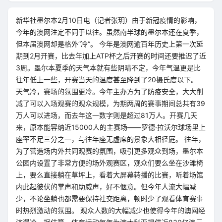
新华社墨尔本2月10日电（记者张玥）由于新冠疫情的影响，
今年的澳网注定不同于以往。虽然南半球的墨尔本还在夏季，
但本届澳网却是格外“冷”。 今年是澳网逾百年历史上第一次延
期到2月开赛，比去年加上ATP杯之后开赛的时间还要推迟了近
3周。墨尔本夏季的天气本就有些阴晴不定，今年气温更是比
往年低上一些，开赛当天的温度甚至降到了20摄氏度以下。
天气冷，赛场的氛围更冷。今年主办方为了防疫安全，大大削
减了可以入场观赛的观众规模，为期两周的赛事期间总共有39
万人可以进场，而去年这一数字则是超过81万人。开赛几天
来，原本能容纳近15000人的主赛场——罗德·拉沃尔球场里上
座率不足三分之一，与往年座无虚席的景象大相径庭。 往年，
为了营造场内外共同观赛的氛围，吸引更多观众到场，墨尔本
公园内设置了非常方便的场外观赛区，观众们要么坐在沙滩椅
上，要么直接躺在草坪上，看着大屏幕转播的比赛，听着场馆
内此起彼伏的掌声和助威声，好不惬意。但今年人流大幅减
少，不论坐躺也都需要保持社交距离，顿时少了观看体育赛事
时热烈激动的氛围。 观众人数的大幅减少也使得今年的澳网经