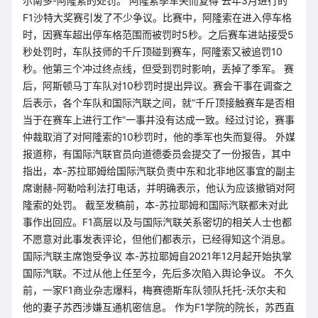
尔南多-阿隆索的处罚。 阿隆索季军失而复得 去年3月进行的
F1沙特大奖赛引发了不少争议。比赛中，阿隆索在进入停车格
时，因赛车超出停车格范围而被罚时5秒。之后赛车进站接受5
秒处罚时，车队技师的千斤顶碰到赛车，阿隆索又被追罚10
秒。他第三个冲过终点线，但受到罚时影响，丢掉了季军。 赛
后，阿斯顿马丁车队对10秒罚时提出异议。赛会干事在调查之
后表示，各个车队和国际汽联之间，就“千斤顶接触赛车是否相
当于在赛车上进行工作”一事并没有达成一致。经过讨论，赛事
仲裁取消了对阿隆索的10秒罚时，他的季军也失而复得。 外媒
报道称，有国际汽联官员向道德委员会提交了一份报告，其中
指出，本-苏拉耶姆给国际汽联负责中东和北非地区事宜的副主
席谢赫-阿勒哈利法打电话，并明确表示，他认为应该撤销对阿
隆索的处罚。 截至发稿前，本-苏拉耶姆和国际汽联都未对此
事作出回应。F1高层以及与国际汽联关系密切的相关人士也都
不愿意对此事发表评论，但他们都表示，已经得知这个消息。
国际汽联主席饱受争议 本-苏拉耶姆自2021年12月起开始执掌
国际汽联。不过从他上任至今，先后多次陷入舆论争议。 不久
前，一家F1商业杂志爆料，梅赛德斯车队领队托托-沃尔夫和
他的妻子苏西涉嫌互通机密信息。 作为F1学院的院长，苏西直