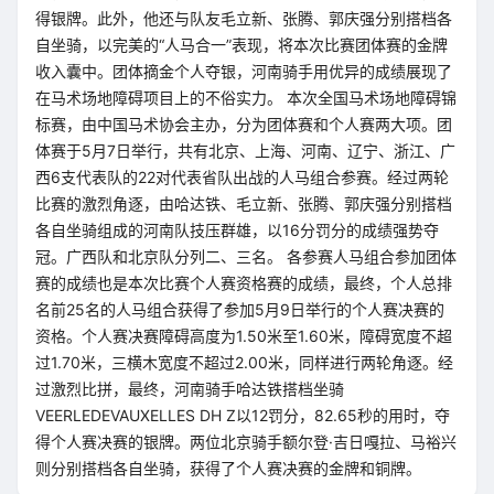
得银牌。此外，他还与队友毛立新、张腾、郭庆强分别搭档各
自坐骑，以完美的“人马合一”表现，将本次比赛团体赛的金牌
收入囊中。团体摘金个人夺银，河南骑手用优异的成绩展现了
在马术场地障碍项目上的不俗实力。 本次全国马术场地障碍锦
标赛，由中国马术协会主办，分为团体赛和个人赛两大项。团
体赛于5月7日举行，共有北京、上海、河南、辽宁、浙江、广
西6支代表队的22对代表省队出战的人马组合参赛。经过两轮
比赛的激烈角逐，由哈达铁、毛立新、张腾、郭庆强分别搭档
各自坐骑组成的河南队技压群雄，以16分罚分的成绩强势夺
冠。广西队和北京队分列二、三名。 各参赛人马组合参加团体
赛的成绩也是本次比赛个人赛资格赛的成绩，最终，个人总排
名前25名的人马组合获得了参加5月9日举行的个人赛决赛的
资格。个人赛决赛障碍高度为1.50米至1.60米，障碍宽度不超
过1.70米，三横木宽度不超过2.00米，同样进行两轮角逐。经
过激烈比拼，最终，河南骑手哈达铁搭档坐骑
VEERLEDEVAUXELLES DH Z以12罚分，82.65秒的用时，夺
得个人赛决赛的银牌。两位北京骑手额尔登·吉日嘎拉、马裕兴
则分别搭档各自坐骑，获得了个人赛决赛的金牌和铜牌。