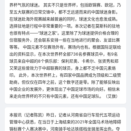
界杯气氛的球迷。 其实不只是世界杯，包括欧锦赛、欧冠，乃
至五大联赛的日常交锋中，都不乏远道而来的中国球迷身影。
在球迷赴海外观赛越来越普遍的同时，球迷文化也愈发成熟。
选择驻地是行程中非常重要的一项。本次记者在莫斯科的驻地
也很有特点——“球迷之家”。这里除了为球迷提供价格合理的
住宿服务外，还会联系安排一些在当地进行的聚会、友谊比赛
等等。 中国元素不仅赛场外有，赛场内也有。根据国际足联给
出的资料显示，在本次世界杯全部736名参赛球员中，有9名
球员来自中超的8个俱乐部：保利尼奥、卡希尔、张贤秀和郑
又荣这些曾效力于中超联赛的球员，身上都不乏中国元素烙
印。 此外，本次世界杯上，有四家中国品牌成为顶级和二级赞
助商，但仅仅在四年之前，这个数字还是零。除了能够反映出
中国企业的发展外，更体现出了中国足球市场的向好。相信未
来走向世界杯的不只有中国元素，还有中国足球队。（艾旗）
本报讯（记者陈凯）昨日，记者从河南省自行车现代五项运动
管理中心获悉，在当日于上海结束的2021年全国马术场地障碍
锦标赛个人赛决赛中，河南骑手哈达铁搭档坐骑发挥出色，夺