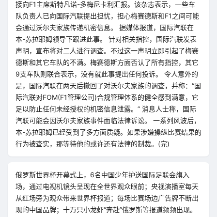
接向F1主席斯特凡诺-多梅尼卡利汇报。该杂志表示，一些车
队负责人已向国际汽联提出担忧，担心梅赛德斯和F1之间可能
会通过沃尔夫家族传递机密信息。 据媒体报道，国际汽联在
本-苏拉耶姆领导下跟进此事。 针对相关指控，国际汽联发表
声明，宣布将对二人进行调查。不过这一声明立即引起了梅赛
德斯和其它车队的不满。梅赛德斯方面否认了所有指控，其它
9支车队则联合表示，没有就此事提出任何投诉。 令人意外的
是，国际汽联在两天后撤回了对沃尔夫家族的调查，并称：“国
际汽联对FOM(F1管理公司)合规管理体系的健全感到满意，它
足以防止任何未经授权的机密信息泄露。” 消息人士称，国际
汽联可能会因沃尔夫家族事件面临法律诉讼。 一系列风波后，
本-苏拉耶姆已经受到了多方面质疑。如果涉嫌操纵比赛结果的
行为被查实，那等待他的或许还有法律的制裁。(完)
俄罗斯世界杯开幕式上，6名中国少年护送国际足联会旗入
场，通过电视机镜头呈现在全世界观众眼前；央视演播室每天
从红场旁为观众带来世界杯报道；每场比赛场边广告牌不断出
现的中国品牌；十万只小龙虾“奔赴”俄罗斯等报道频频出现。